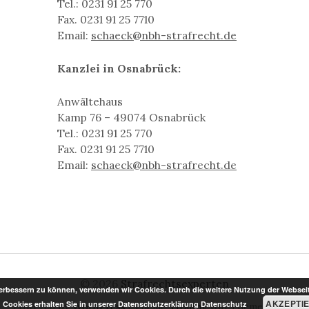
Tel.: 0231 91 25 770
Fax. 0231 91 25 7710
Email:
schaeck@nbh-strafrecht.de
Kanzlei in Osnabrück:
Anwältehaus
Kamp 76 – 49074 Osnabrück
Tel.: 0231 91 25 770
Fax. 0231 91 25 7710
Email:
schaeck@nbh-strafrecht.de
© 2026
Strafrechtsexperten
 verbessern zu können, verwenden wir Cookies. Durch die weitere Nutzung der Webse
AKZEPTI
|
Cookies erhalten Sie in unserer Datenschutzerklärung
Datenschutz
Powered by
WordPress
Theme:
Graphy
von Themegraphy