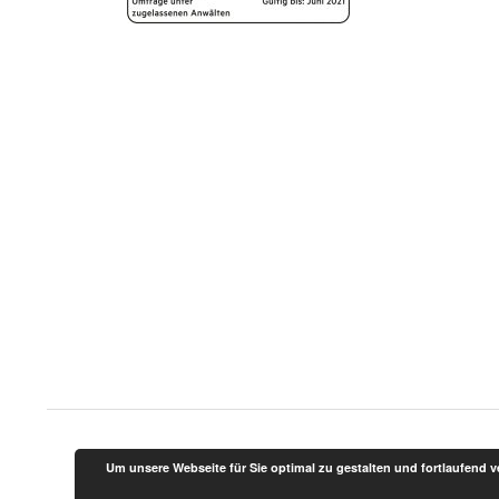
a
t
i
o
n
Um unsere Webseite für Sie optimal zu gestalten und fortlaufend