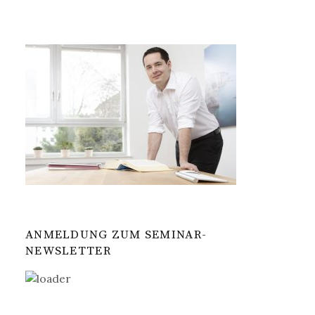
e
n
n
a
c
h
:
ANMELDUNG ZUM SEMINAR-
NEWSLETTER