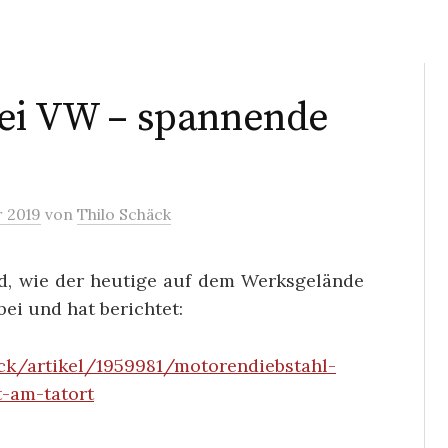
bei VW – spannende
r 2019
von
Thilo Schäck
d, wie der heutige auf dem Werksgelände
ei und hat berichtet:
ck/artikel/1959981/motorendiebstahl-
t-am-tatort